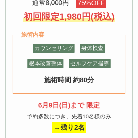
通常
8,000円
75%OFF
初回限定1,980円(税込)
施術内容
カウンセリング
身体検査
根本改善整体
セルフケア指導
施術時間 約80分
6月9日(日)まで 限定
予約多数につき、先着10名様のみ
→残り2名